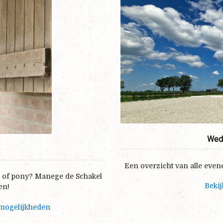
Weds
Een overzicht van alle even
d of pony? Manege de Schakel
Bekij
en!
mogelijkheden