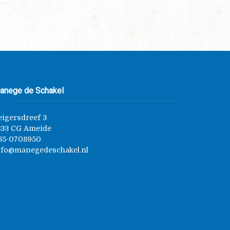
anege de Schakel
eigersdreef 3
233 CG Ameide
85-0708950
nfo@manegedeschakel.nl