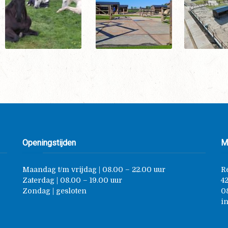
Openingstijden
M
Maandag t/m vrijdag | 08.00 – 22.00 uur
R
Zaterdag | 08.00 – 19.00 uur
4
Zondag | gesloten
0
i