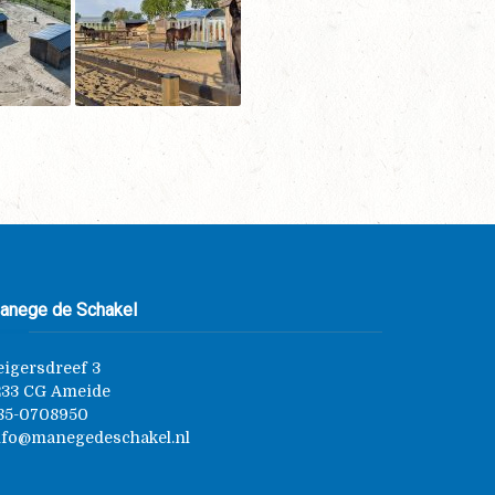
anege de Schakel
eigersdreef 3
233 CG Ameide
85-0708950
nfo@manegedeschakel.nl