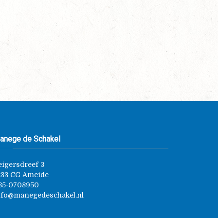
anege de Schakel
eigersdreef 3
233 CG Ameide
85-0708950
nfo@manegedeschakel.nl