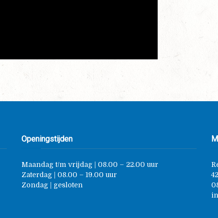
Openingstijden
M
Maandag t/m vrijdag | 08.00 – 22.00 uur
R
Zaterdag | 08.00 – 19.00 uur
4
Zondag | gesloten
0
i