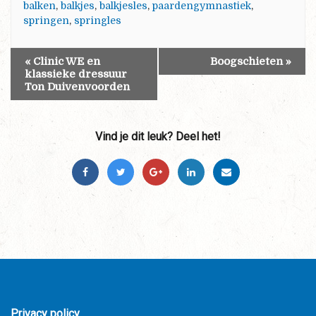
balken
,
balkjes
,
balkjesles
,
paardengymnastiek
,
springen
,
springles
«
Clinic WE en
Boogschieten
»
klassieke dressuur
Ton Duivenvoorden
Vind je dit leuk? Deel het!
Privacy policy